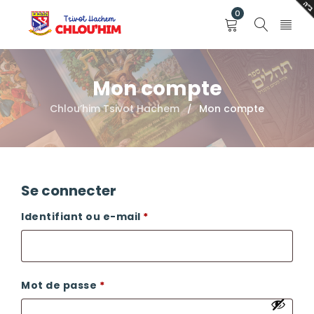
0
Mon compte
Chlou’him Tsivot Hachem
Mon compte
/
Se connecter
Identifiant ou e-mail
*
Mot de passe
*