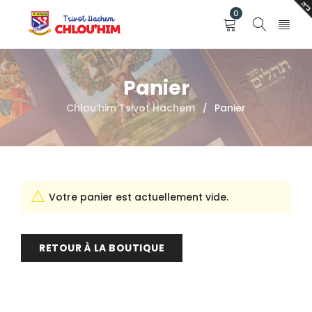
0
Panier
Chlou’him Tsivot Hachem
Panier
/
Votre panier est actuellement vide.
RETOUR À LA BOUTIQUE