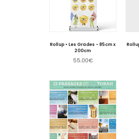
Rollup • Les Grades - 85cm x
Rollu
200cm
55.00
€