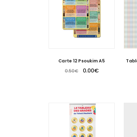
Carte 12 Psoukim A5
Tabl
0.00
€
0.50
€