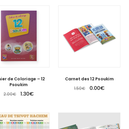
ier de Coloriage – 12
Carnet des 12 Psoukim
Psoukim
0.00
€
1.50
€
1.30
€
2.00
€