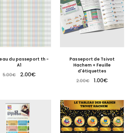
eau du passeport th -
Passeport de Tsivot
A1
Hachem + Feuille
d'étiquettes
2.00
€
5.00
€
1.00
€
2.00
€