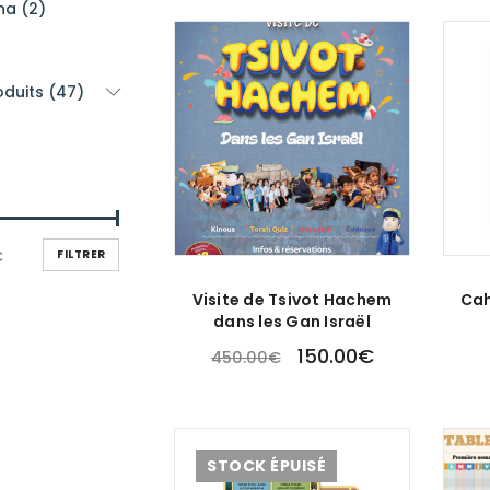
a (2)
duits (47)
FILTRER
€
Visite de Tsivot Hachem
Cah
dans les Gan Israël
150.00
€
450.00
€
STOCK ÉPUISÉ