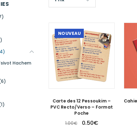
IES
7)
NOUVEAU
)
14)
 Tsivot Hachem
(6)
Carte des 12 Pessoukim –
Cahier
(1)
PVC Recto/Verso – Format
Poche
0.50
€
1.00
€