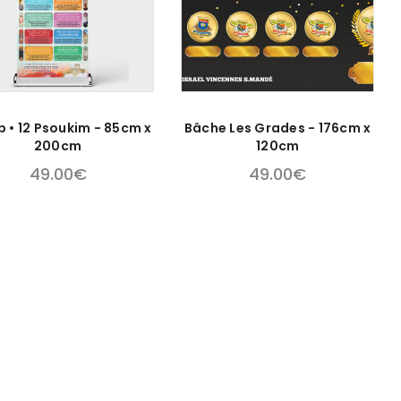
p • 12 Psoukim - 85cm x
Bâche Les Grades - 176cm x
200cm
120cm
49.00
€
49.00
€