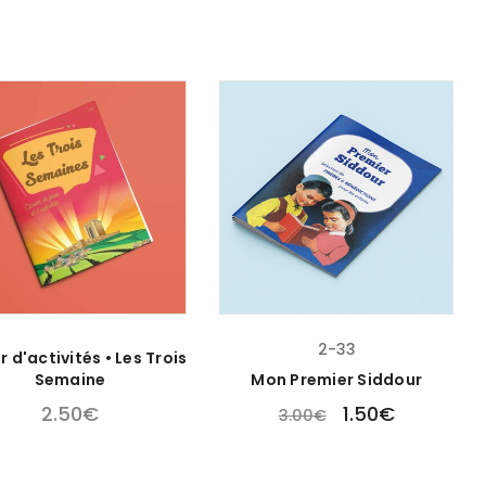
2-33
 d'activités • Les Trois
Semaine
Mon Premier Siddour
2.50
€
1.50
€
3.00
€