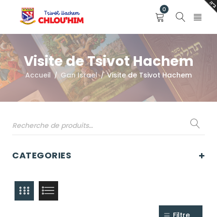
0
Visite de Tsivot Hachem
Accueil
Gan Israel
Visite de Tsivot Hachem
/
/
CATEGORIES
Filtre