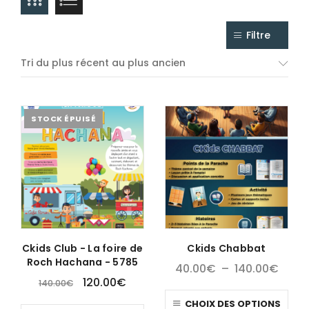
Filtre
Tri du plus récent au plus ancien
STOCK ÉPUISÉ
Ckids Club - La foire de
Ckids Chabbat
Roch Hachana - 5785
40.00
€
–
140.00
€
120.00
€
140.00
€
CHOIX DES OPTIONS