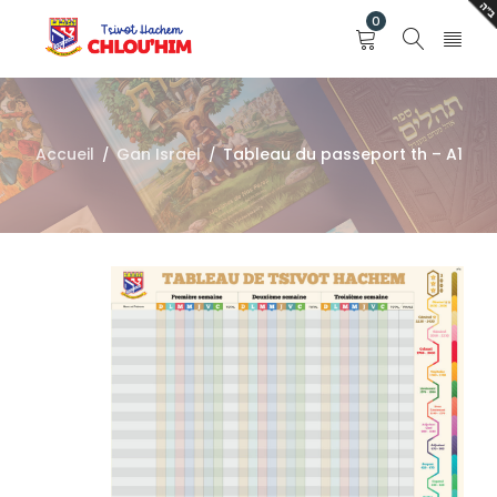
0
Accueil
Gan Israel
Tableau du passeport th – A1
/
/