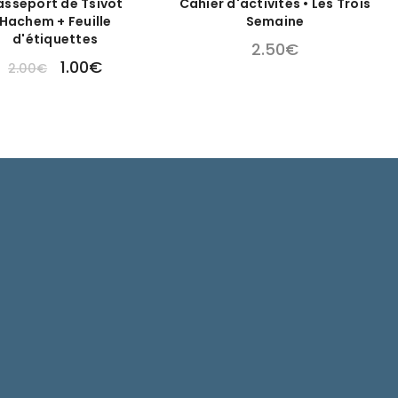
asseport de Tsivot
Cahier d'activités • Les Trois
Hachem + Feuille
Semaine
d'étiquettes
2.50
€
1.00
€
2.00
€