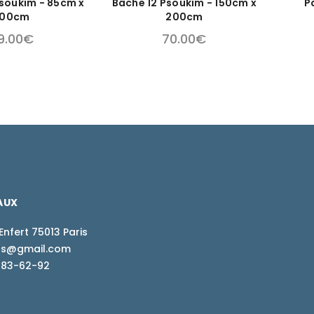
 Psoukim - 85cm x
Bâche 12 Psoukim - 150cm x
P
00cm
200cm
9.00
€
70.00
€
AUX
Enfert 75013 Paris
ions@gmail.com
-83-62-92