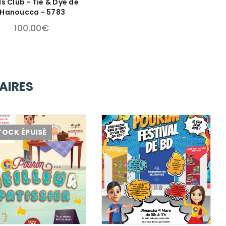
s Club - Tie & Dye de
‘Hanoucca - 5783
100.00
€
AIRES
TOCK ÉPUISÉ