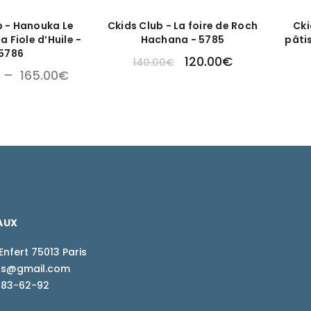
b - Hanouka Le
Ckids Club - La foire de Roch
Cki
a Fiole d’Huile -
Hachana - 5785
pâti
5786
120.00
€
140.00
€
–
165.00
€
AUX
Enfert 75013 Paris
ions@gmail.com
-83-62-92