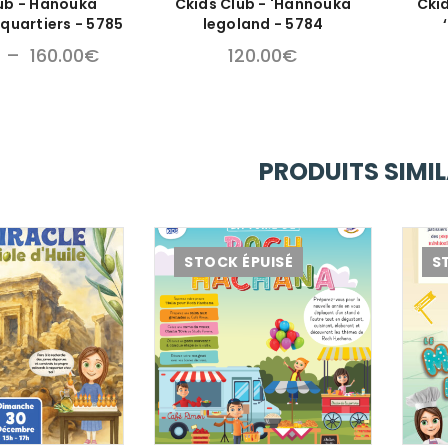
ub - Hanouka
Ckids Club - 'Hannouka
Ckid
 quartiers - 5785
legoland - 5784
–
160.00
€
120.00
€
PRODUITS SIMIL
STOCK ÉPUISÉ
S