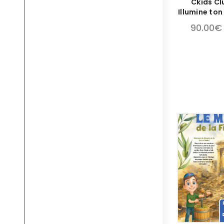
Ckids Cl
Illumine ton
90.00
€
STOCK ÉPUISÉ