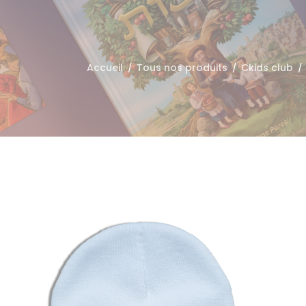
Accueil
Tous nos produits
Ckids club
/
/
/