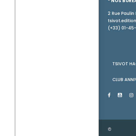
TSIVOT HACHEM
* NOS BURE
2 Rue Paulin 
tsivot.edit
(+33) 01-45
TSIVOT HA
CLUB ANNI
©
Tsivot Ha