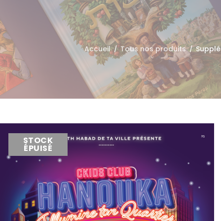
Accueil
Tous nos produits
Supplé
/
/
STOCK
ÉPUISÉ