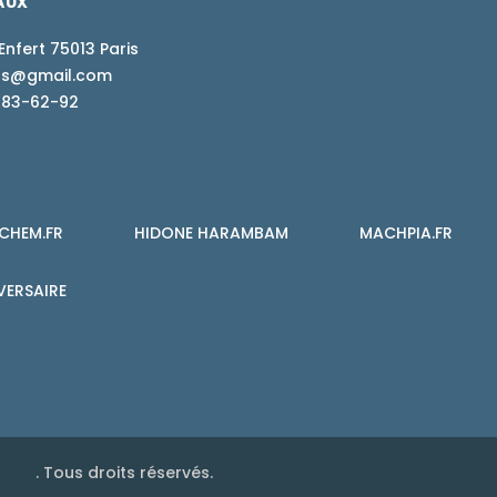
AUX
Enfert 75013 Paris
ions@gmail.com
-83-62-92
CHEM.FR
HIDONE HARAMBAM
MACHPIA.FR
VERSAIRE
chem
. Tous droits réservés.