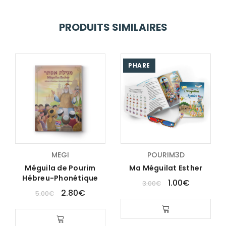
PRODUITS SIMILAIRES
PHARE
MEGI
POURIM3D
Méguila de Pourim
Ma Méguilat Esther
Hébreu-Phonétique
1.00
€
3.00
€
2.80
€
5.00
€