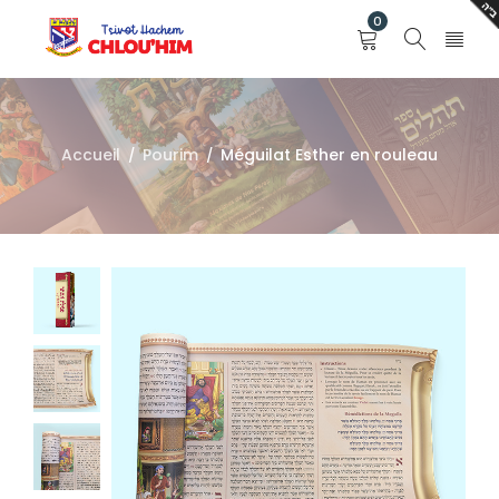
0
Accueil
Pourim
Méguilat Esther en rouleau
/
/