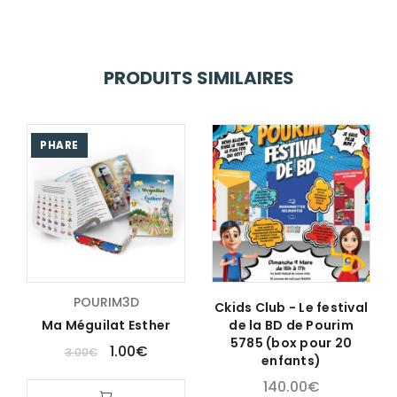
PRODUITS SIMILAIRES
PHARE
POURIM3D
Ckids Club - Le festival
Ma Méguilat Esther
de la BD de Pourim
5785 (box pour 20
1.00
€
3.00
€
enfants)
140.00
€