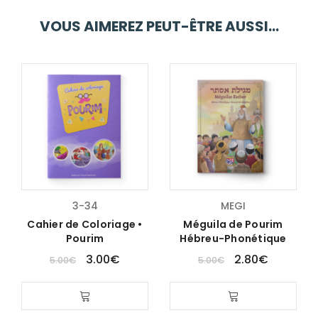
VOUS AIMEREZ PEUT-ÊTRE AUSSI…
3-34
MEGI
Cahier de Coloriage •
Méguila de Pourim
Pourim
Hébreu-Phonétique
3.00
€
2.80
€
5.00
€
5.00
€