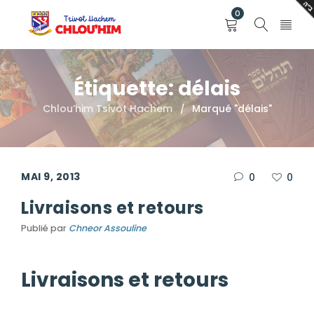
0
Étiquette: délais
Chlou’him Tsivot Hachem
Marqué "délais"
/
MAI 9, 2013
0
0
Livraisons et retours
Publié par
Chneor Assouline
Livraisons et retours