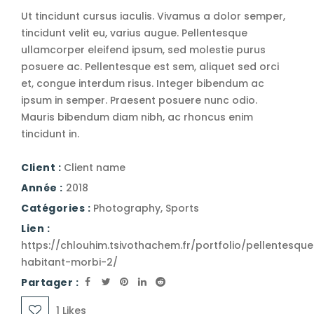
Ut tincidunt cursus iaculis. Vivamus a dolor semper,
tincidunt velit eu, varius augue. Pellentesque
ullamcorper eleifend ipsum, sed molestie purus
posuere ac. Pellentesque est sem, aliquet sed orci
et, congue interdum risus. Integer bibendum ac
ipsum in semper. Praesent posuere nunc odio.
Mauris bibendum diam nibh, ac rhoncus enim
tincidunt in.
Client :
Client name
Année :
2018
Catégories :
Photography
,
Sports
Lien :
https://chlouhim.tsivothachem.fr/portfolio/pellentesque
habitant-morbi-2/
Partager :
1
Likes