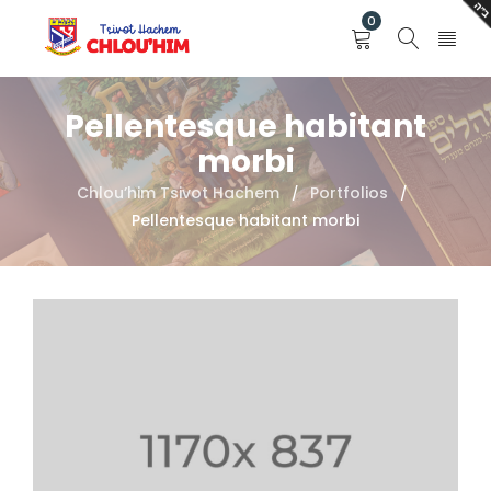
0
Pellentesque habitant
morbi
Chlou’him Tsivot Hachem
Portfolios
/
/
Pellentesque habitant morbi