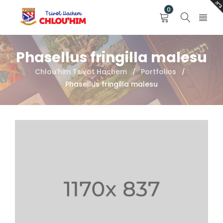
0
Phasellus fringilla malesu
Chlou’him Tsivot Hachem
Portfolios
/
/
Phasellus fringilla malesu