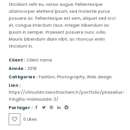
tincidunt velit eu, varius augue. Pellentesque
ullamcorper eleifend ipsum, sed molestie purus
posuere ac. Pellentesque est sem, aliquet sed orci
et, congue interdum risus. Integer bibendum ac
ipsum in semper. Praesent posuere nunc odio.
Mauris bibendum diam nibh, ac rhoncus enim
tincidunt in.
Client :
Client name
Année :
2018
Catégories :
Fashion
,
Photography
,
Web design
Lien :
https://chlouhim.tsivothachem.fr/portfolio/phasellus-
fringilla-malesuada-2/
Partager :
0
Likes